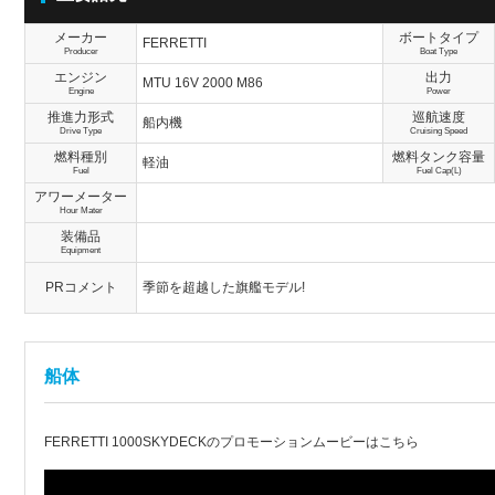
メーカー
ボートタイプ
FERRETTI
Producer
Boat Type
エンジン
出力
MTU 16V 2000 M86
Engine
Power
推進力形式
巡航速度
船内機
Drive Type
Cruising Speed
燃料種別
燃料タンク容量
軽油
Fuel
Fuel Cap(L)
アワーメーター
Hour Mater
装備品
Equipment
PRコメント
季節を超越した旗艦モデル!
船体
FERRETTI 1000SKYDECKのプロモーションムービーはこちら