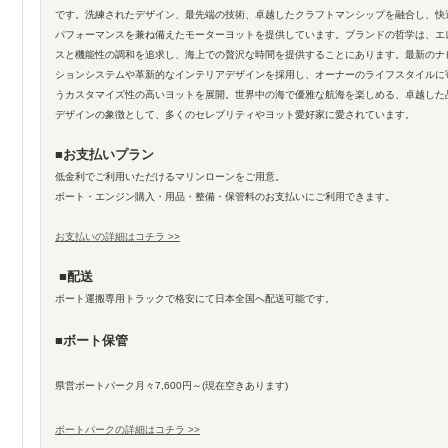
です。洗練されたデザイン、最先端の技術、卓越したクラフトマンシップを融合し、快
パフォーマンスを兼ね備えたモーターヨットを提供しています。ブランドの哲学は、エ
スと機能性の調和を追求し、海上での贅沢な時間を提供することにあります。最新のナ
ションシステムや革新的なインテリアデザインを採用し、オーナーのライフスタイルに
うカスタマイズ性の高いヨットを展開。世界中の海で優雅な航海を楽しめる、卓越した
デザインの象徴として、多くのセレブリティやヨット愛好家に愛されています
。
■お支払いプラン
低金利でご利用いただけるマリンローンをご用意。
ボート・エンジン購入・用品・整備・保管料のお支払いにご利用できます。
お支払いの詳細はコチラ >>
■配送
ボート運搬専用トラックで格安にて日本全国へ配送可能です。
■ボート保管
県営ボートパーク月々7,600円～(現在空きあります)
ボートパークの詳細はコチラ >>