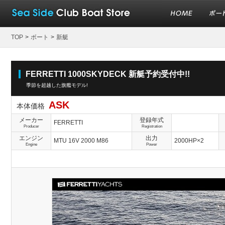
TOP
>
ボート
>
新艇
FERRETTI 1000SKYDECK 新艇予約受付中!!
季節を超越した旗艦モデル!
ASK
本体価格
メーカー
登録年式
FERRETTI
Producer
Registration
エンジン
出力
MTU 16V 2000 M86
2000HP×2
Engine
Power