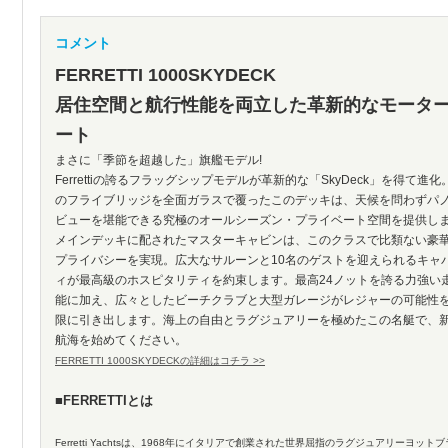
コメント
FERRETTI 1000SKYDECK
居住空間と航行性能を両立した革新的なモータ
ート
まさに「季節を超越した」旗艦モデル!
Ferrettiの誇るフラッグシップモデルが革新的な「SkyDeck」を得て進化
のフライブリッジを全面ガラスで覆ったこのデッキは、天候を問わずパ
ビューを堪能できる究極のオールシーズン・プライベート空間を提供し
メインデッキに配されたマスターキャビンは、このクラスで比類ない豪
プライバシーを実現。広大なサルーンと10名のゲストを迎えられるキャ
ィが最高級のホスピタリティを約束します。最高24ノットを誇る力強い
能に加え、広々としたビーチクラブと大型ガレージがレジャーの可能性
限に引き出します。海上の自由とラグジュアリーを極めたこの名艇で、
航海を始めてください。
FERRETTI 1000SKYDECKの詳細はコチラ >>
■FERRETTIとは
Ferretti Yachtsは、1968年にイタリアで創業された世界屈指のラグジュアリーヨット